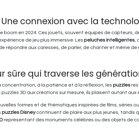
s : Une connexion avec la technol
le boom en 2024. Ces jouets, souvent équipés de capteurs, d
expérience de jeu plus immersive. Les
peluches intelligentes
,
de répondre aux caresses, de parler, de chanter et même de r
eur sûre qui traverse les générati
 concentration, à la patience et à la réflexion, les
puzzles
res
s puzzles 3D aux créations sur mesure, ils plaisent autant aux
ouvelles formes et de thématiques inspirées de films, séries 
s
puzzles Disney
continuent de plaire aux plus jeunes, tandis 
3D
représentant des monuments célèbres ou des objets de col