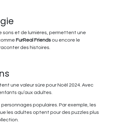
ogie
e sons et de lumières, permettent une
 comme
FurReal Friends
ou encore le
aconter des histoires.
ons
tent une valeur sûre pour Noël 2024. Avec
 enfants qu’aux adultes.
ou personnages populaires. Par exemple, les
que les adultes optent pour des puzzles plus
lection.