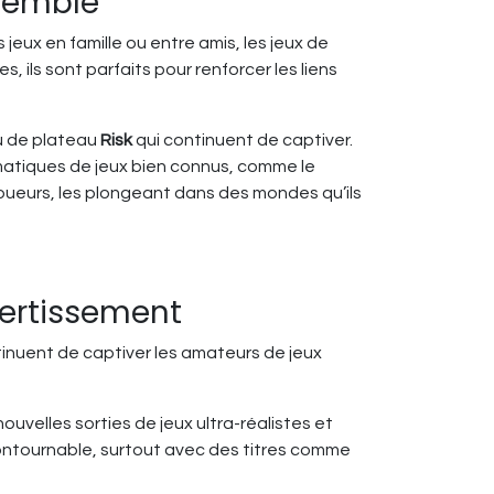
nsemble
jeux en famille ou entre amis, les jeux de
 ils sont parfaits pour renforcer les liens
eu de plateau
Risk
qui continuent de captiver.
matiques de jeux bien connus, comme le
joueurs, les plongeant dans des mondes qu’ils
ivertissement
inuent de captiver les amateurs de jeux
uvelles sorties de jeux ultra-réalistes et
ontournable, surtout avec des titres comme