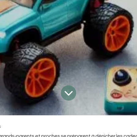
s
rands-parents et proches se préparent à dénicher les cadeaux 