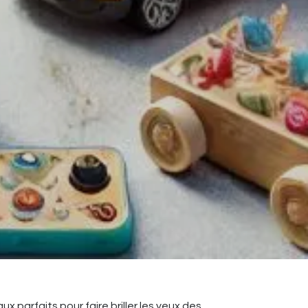
parfaits pour faire briller les yeux des