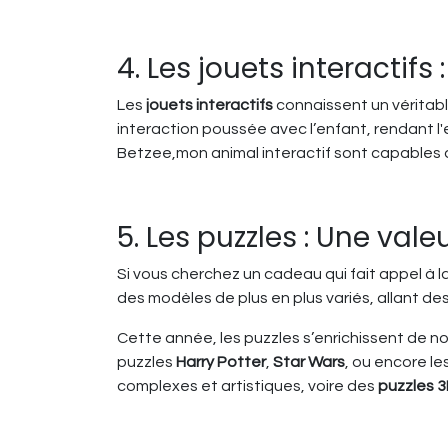
4. Les jouets interactif
Les
jouets interactifs
connaissent un véritab
interaction poussée avec l’enfant, rendant l'
Betzee,mon animal interactif sont capables 
5. Les puzzles : Une val
Si vous cherchez un cadeau qui fait appel à la
des modèles de plus en plus variés, allant de
Cette année, les puzzles s’enrichissent de n
puzzles
Harry Potter
,
Star Wars
, ou encore le
complexes et artistiques, voire des
puzzles 