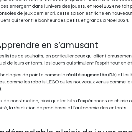
s émergent dans l'univers des jouets, et Noël 2024 ne fait pa
nsoles de jeux dernier cri, cette saison est riche en nouveau
uets qui feront le bonheur des petits et grands à Noël 2024.
 : Apprendre en s’amusant
s listes de souhaits, en particulier ceux qui allient amuseme
 de leurs enfants, les jouets qui stimulent l’esprit tout en é
echnologies de pointe comme la
réalité augmentée
(RA) et les
es, comme les robots LEGO ou les nouveaux venus comme le
t.
ux de construction, ainsi que les kits d'expériences en chimie
vité, la résolution de problèmes et l’autonomie des enfants.