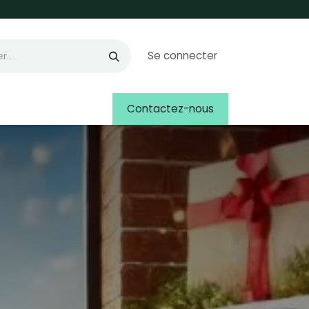
Se connecter
Contactez-nous