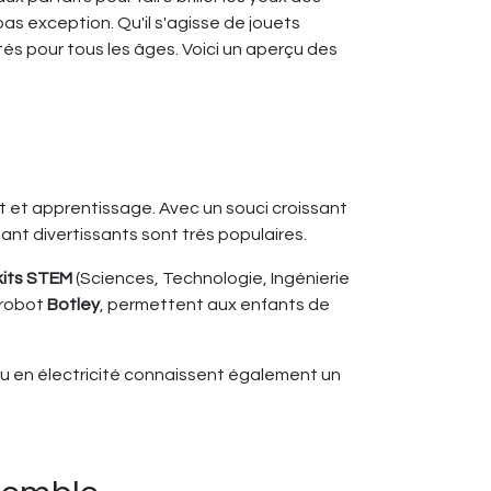
s exception. Qu'il s'agisse de jouets
tés pour tous les âges. Voici un aperçu des
nt et apprentissage. Avec un souci croissant
tant divertissants sont très populaires.
kits STEM
(Sciences, Technologie, Ingénierie
 robot
Botley
, permettent aux enfants de
 ou en électricité connaissent également un