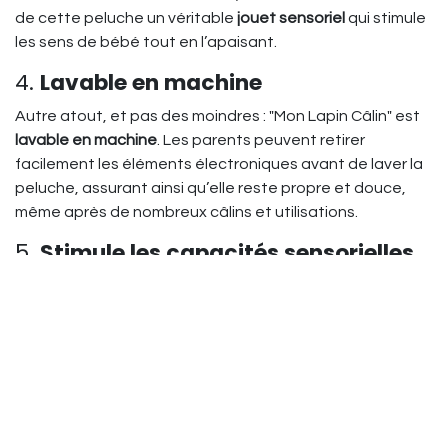
de cette peluche un véritable
jouet sensoriel
qui stimule
les sens de bébé tout en l’apaisant.
4.
Lavable en machine
Autre atout, et pas des moindres : "Mon Lapin Câlin" est
lavable en machine
. Les parents peuvent retirer
facilement les éléments électroniques avant de laver la
peluche, assurant ainsi qu’elle reste propre et douce,
même après de nombreux câlins et utilisations.
5.
Stimule les capacités sensorielles
de bébé
En plus de son effet apaisant, cette peluche veilleuse
joue également un rôle important dans le
développement sensoriel de bébé. Les
sons, les lumières
et les mouvements doux
aident à stimuler la vue, l'ouïe
et le toucher, tout en offrant à bébé un sentiment de
sécurité
grâce à cette présence réconfortante. C'est un