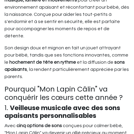
musique, lumière et mouvements
pour créer un
environnement apaisant et réconfortant pour bébé, dès
la naissance. Conçue pour aider les tout-petits à
s'endormir et à se sentir en sécurité, elle est parfaite
pour accompagner les moments de repos et de
détente.
Son design doux et mignon en fait un jouet attrayant
pour bébé, tandis que ses fonctions innovantes, comme
le
hochement de tête en rythme
et la diffusion de
sons
apaisants
, la rendent particulièrement appréciée par les
parents.
Pourquoi "Mon Lapin Câlin" va
conquérir les cœurs cette année ?
1.
Veilleuse musicale avec des sons
apaisants personnalisables
Avec
cinq options de sons
conçues pour calmer bébé,
"Mon Lapin Câlin" va devenir un allié précieux au moment