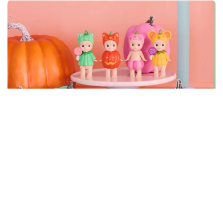
Série "
Cherry Blossom
"
La série "Cherry Blossom -Hanami Edition-" fait son retour
le 21 mars 2025 après trois ans d'absence, célébrant la
tradition japonaise du hanami (observation des cerisiers