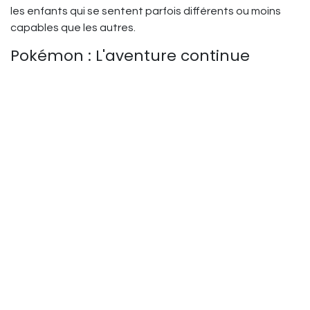
les enfants qui se sentent parfois différents ou moins
capables que les autres.
Pokémon : L'aventure continue
Pokémon reste un pilier indétrônable de l'univers des
héros animés. Sacha (Ash en version originale) et
maintenant les nouveaux protagonistes des séries
récentes continuent d'inspirer les garçons à travers leurs
voyages, leurs amitiés avec leurs Pokémon et leur quête
pour devenir les meilleurs dresseurs. L'univers Pokémon
combine aventure, collection et stratégie, offrant un
terrain de jeu imaginaire riche.
Les classiques toujours présents
Des personnages comme Harry Potter continuent de
fasciner, offrant aux enfants un échappatoire dans un
monde magique où courage et amitié sont les maîtres-
mots. Ces héros littéraires prouvent que la magie opère