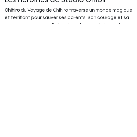
Chihiro
du Voyage de Chihiro traverse un monde magique
et terrifiant pour sauver ses parents. Son courage et sa
croissance personnelle touchent les spectateurs de
tous âges.
San
de Princesse Mononoké est une guerrière féroce
élevée par des loups qui se bat pour protéger la forêt.
Sophie
du Château ambulant découvre sa propre force
après avoir été transformée en vieille dame par une
sorcière.
Nausicaä
est une princesse courageuse qui cherche à
comprendre et protéger la nature plutôt que de la
détruire.
My Hero Academia
Ochaco Uraraka
et
Tsuyu Asui
font partie d'une nouvelle
génération de super-héroïnes en formation. Leurs