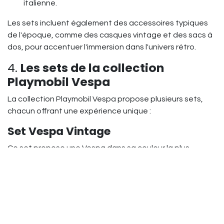
italienne.
Les sets incluent également des accessoires typiques
de l'époque, comme des casques vintage et des sacs à
dos, pour accentuer l'immersion dans l'univers rétro.
4.
Les sets de la collection
Playmobil Vespa
La collection Playmobil Vespa propose plusieurs sets,
chacun offrant une expérience unique :
Set Vespa Vintage
Ce set propose une Vespa dans sa couleur la plus
iconique, le bleu pastel. Le véhicule est accompagné
d’une figurine Playmobil habillée dans un style vintage,
arborant un casque rétro et des lunettes de soleil. Le
scooter est également équipé d’un porte-bagages et
d’une mallette, rappelant les longues escapades
estivales typiques des années 50.