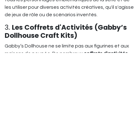
les utiliser pour diverses activités créatives, qu'il s'agisse
de jeux de rôle ou de scénarios inventés.
3.
Les Coffrets d'Activités (Gabby’s
Dollhouse Craft Kits)
Gabby’s Dollhouse ne se limite pas aux figurines et aux
maisons de poupée. De nombreux
coffrets d'activités
créatives
sont également disponibles. Ces coffrets
incluent des activités manuelles comme la
fabrication de
bijoux
, la
peinture
ou encore la
création de petits objets
inspirés des épisodes de la série.
Ces kits permettent aux enfants d’exprimer leur
créativité tout en s’amusant avec leurs personnages
préférés. Par exemple, un des coffrets les plus
populaires inclut tout le nécessaire pour créer des
bracelets
ou des
couronnes
comme ceux que porte
Gabby dans la série.