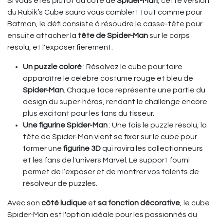
Si vous êtes plutôt du côté de
Spider-Man
, cette version
du Rubik’s Cube saura vous combler ! Tout comme pour
Batman, le défi consiste à résoudre le casse-tête pour
ensuite attacher la
tête de Spider-Man
sur le corps
résolu, et l'exposer fièrement.
Un puzzle coloré
: Résolvez le cube pour faire
apparaître le célèbre costume rouge et bleu de
Spider-Man
. Chaque face représente une partie du
design du super-héros, rendant le challenge encore
plus excitant pour les fans du tisseur.
Une figurine Spider-Man
: Une fois le puzzle résolu, la
tête de Spider-Man vient se fixer sur le cube pour
former une
figurine 3D
qui ravira les collectionneurs
et les fans de l'univers Marvel. Le support fourni
permet de l’exposer et de montrer vos talents de
résolveur de puzzles.
Avec son
côté ludique
et
sa fonction décorative
, le cube
Spider-Man est l'option idéale pour les passionnés du