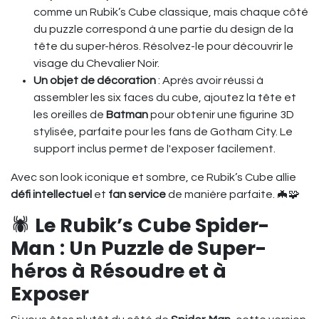
comme un Rubik’s Cube classique, mais chaque côté
du puzzle correspond à une partie du design de la
tête du super-héros. Résolvez-le pour découvrir le
visage du Chevalier Noir.
Un objet de décoration
: Après avoir réussi à
assembler les six faces du cube, ajoutez la tête et
les oreilles de
Batman
pour obtenir une figurine 3D
stylisée, parfaite pour les fans de Gotham City. Le
support inclus permet de l'exposer facilement.
Avec son look iconique et sombre, ce Rubik’s Cube allie
défi intellectuel
et
fan service
de manière parfaite. 🦇🧩
🕷️
Le Rubik’s Cube Spider-
Man : Un Puzzle de Super-
héros à Résoudre et à
Exposer