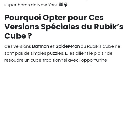
super-héros de New York. 🕷️🧠
Pourquoi Opter pour Ces
Versions Spéciales du Rubik’s
Cube ?
Ces versions
Batman
et
Spider-Man
du Rubik’s Cube ne
sont pas de simples puzzles. Elles allient le plaisir de
résoudre un cube traditionnel avec l’opportunité
d’ajouter un élément de
décoration geek
dans votre
intérieur. Voici pourquoi vous devriez les essayer :
Stimulez votre cerveau
: Comme pour tout Rubik’s
Cube, ces versions sont idéales pour exercer votre
logique
, votre
patience
et votre
capacité à
résoudre des problèmes
.
Personnalisation super-héros
: Que vous soyez fan
de
DC
avec Batman ou de
Marvel
avec Spider-Man,
vous pourrez choisir le super-héros qui vous inspire le