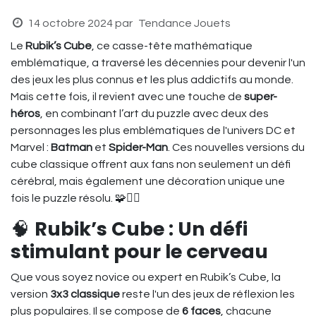
14 octobre 2024
par
Tendance Jouets
Le
Rubik’s Cube
, ce casse-tête mathématique
emblématique, a traversé les décennies pour devenir l'un
des jeux les plus connus et les plus addictifs au monde.
Mais cette fois, il revient avec une touche de
super-
héros
, en combinant l’art du puzzle avec deux des
personnages les plus emblématiques de l'univers DC et
Marvel :
Batman
et
Spider-Man
. Ces nouvelles versions du
cube classique offrent aux fans non seulement un défi
cérébral, mais également une décoration unique une
fois le puzzle résolu. 🧩🦸‍♂️
🧠
Rubik’s Cube : Un défi
stimulant pour le cerveau
Que vous soyez novice ou expert en Rubik’s Cube, la
version
3x3 classique
reste l'un des jeux de réflexion les
plus populaires. Il se compose de
6 faces
, chacune