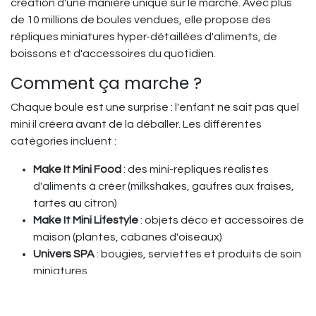
création d'une manière unique sur le marché. Avec plus
de 10 millions de boules vendues, elle propose des
répliques miniatures hyper-détaillées d'aliments, de
boissons et d'accessoires du quotidien.
Comment ça marche ?
Chaque boule est une surprise : l'enfant ne sait pas quel
mini il créera avant de la déballer. Les différentes
catégories incluent :
Make It Mini Food
: des mini-répliques réalistes
d'aliments à créer (milkshakes, gaufres aux fraises,
tartes au citron)
Make It Mini Lifestyle
: objets déco et accessoires de
maison (plantes, cabanes d'oiseaux)
Univers SPA
: bougies, serviettes et produits de soin
miniatures
Make it nature
Le processus créatif est simple : on mélange les