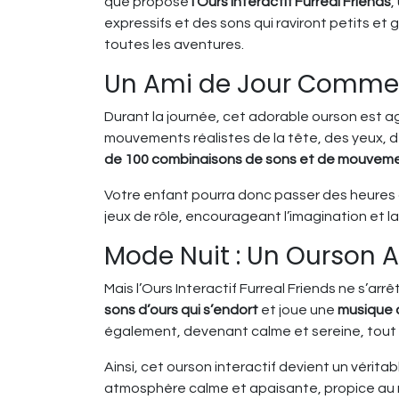
que propose
l’Ours Interactif Furreal Friends
,
expressifs et des sons qui raviront petits e
toutes les aventures.
Un Ami de Jour Comme 
Durant la journée, cet adorable ourson est ag
mouvements réalistes de la tête, des yeux, d
de 100 combinaisons de sons et de mouvem
Votre enfant pourra donc passer des heures à
jeux de rôle, encourageant l’imagination et la
Mode Nuit : Un Ourson 
Mais l’Ours Interactif Furreal Friends ne s’arr
sons d’ours qui s’endort
et joue une
musique 
également, devenant calme et sereine, tout
Ainsi, cet ourson interactif devient un vérit
atmosphère calme et apaisante, propice au 