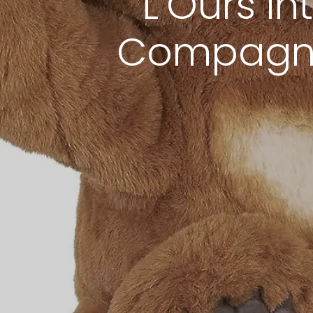
L’Ours In
Compagnon