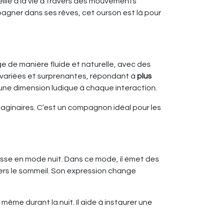
veille à la vie à travers des mouvements
pagner dans ses rêves, cet ourson est là pour
ge de manière fluide et naturelle, avec des
t variées et surprenantes, répondant à
plus
e une dimension ludique à chaque interaction.
maginaires. C’est un compagnon idéal pour les
l passe en mode nuit. Dans ce mode, il émet des
ers le sommeil. Son expression change
ême durant la nuit. Il aide à instaurer une