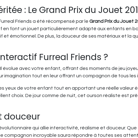
tée : Le Grand Prix du Jouet 20
 Furreal Friends a été récompensé par le
Grand Prix du Jouet 
if en font un jouet particulièrement adapté aux enfants en bas
 et émotionnel. De plus, la douceur de ses matériaux et la qua
nteractif Furreal Friends ?
Il évolue avec votre enfant, offrant des moments de jeu joyeux
eur imagination tout en leur offrant un compagnon de tous les
 les yeux de votre enfant tout en apportant une réelle valeur
ent choix. De jour comme de nuit, cet ourson réaliste est prêt 
et douceur
 révolutionnaire qui allie interactivité, réalisme et douceur. Q
ce compagnon incroyable saura répondre à toutes ses attentes.