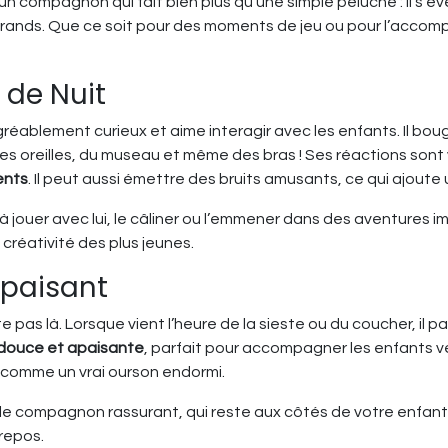
 un compagnon qui fait bien plus qu’une simple peluche : il s’é
t grands. Que ce soit pour des moments de jeu ou pour l’accom
de Nuit
réablement curieux et aime interagir avec les enfants. Il bou
es oreilles, du museau et même des bras ! Ses réactions son
ents
. Il peut aussi émettre des bruits amusants, ce qui ajout
 jouer avec lui, le câliner ou l’emmener dans des aventures i
 créativité des plus jeunes.
Apaisant
ête pas là. Lorsque vient l’heure de la sieste ou du coucher, i
douce et apaisante
, parfait pour accompagner les enfants v
 comme un vrai ourson endormi.
able compagnon rassurant, qui reste aux côtés de votre enfant m
repos.