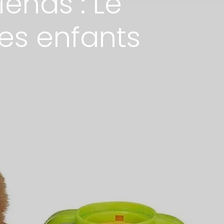
iends : Le
es enfants