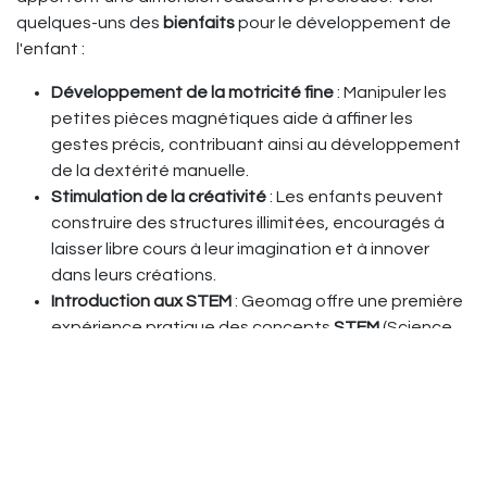
quelques-uns des
bienfaits
pour le développement de
l'enfant :
Développement de la motricité fine
: Manipuler les
petites pièces magnétiques aide à affiner les
gestes précis, contribuant ainsi au développement
de la dextérité manuelle.
Stimulation de la créativité
: Les enfants peuvent
construire des structures illimitées, encouragés à
laisser libre cours à leur imagination et à innover
dans leurs créations.
Introduction aux STEM
: Geomag offre une première
expérience pratique des concepts
STEM
(Science,
Technologie, Ingénierie, Mathématiques). Par
exemple, la série Mechanics introduit les enfants
aux lois de la physique, comme la gravité et le
magnétisme.
Raisonnement logique
: Construire des formes
complexes exige de planifier, de résoudre des