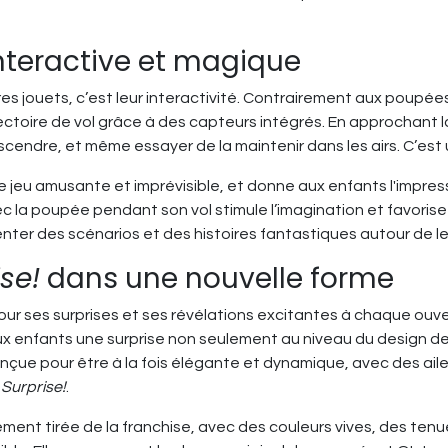
nteractive et magique
es jouets, c’est leur interactivité. Contrairement aux poupées
ajectoire de vol grâce à des capteurs intégrés. En approchant
cendre, et même essayer de la maintenir dans les airs. C’est
jeu amusante et imprévisible, et donne aux enfants l'impress
ec la poupée pendant son vol stimule l’imagination et favorise
nter des scénarios et des histoires fantastiques autour de l
ise!
dans une nouvelle forme
our ses surprises et ses révélations excitantes à chaque ouv
ux enfants une surprise non seulement au niveau du design de
e pour être à la fois élégante et dynamique, avec des ailes 
Surprise!
.
ement tirée de la franchise, avec des couleurs vives, des te