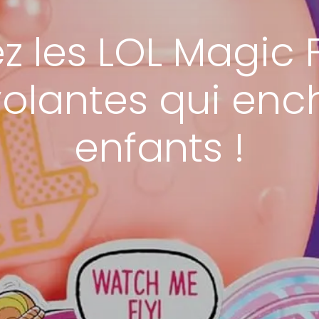
 les LOL Magic Fl
olantes qui ench
enfants !