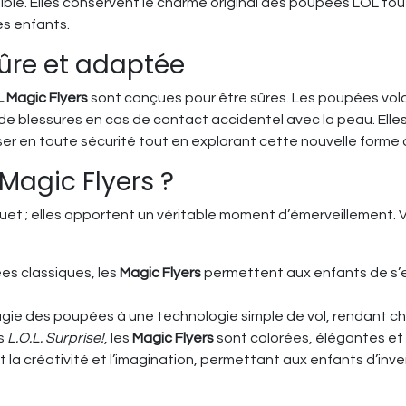
ible. Elles conservent le charme original des poupées LOL to
es enfants.
sûre et adaptée
 Magic Flyers
sont conçues pour être sûres. Les poupées vola
 de blessures en cas de contact accidentel avec la peau. Elles
er en toute sécurité tout en explorant cette nouvelle forme d
 Magic Flyers ?
ouet ; elles apportent un véritable moment d’émerveillement. V
es classiques, les
Magic Flyers
permettent aux enfants de s’
agie des poupées à une technologie simple de vol, rendant ch
rs
L.O.L. Surprise!
, les
Magic Flyers
sont colorées, élégantes et
a créativité et l’imagination, permettant aux enfants d’inven