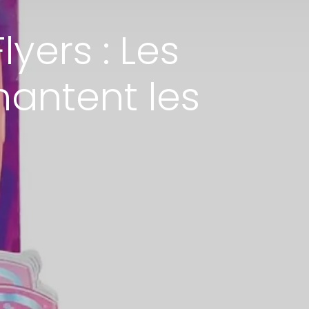
yers : Les
antent les