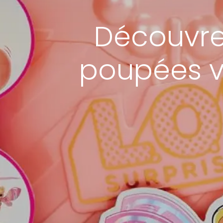
Découvrez
poupées v