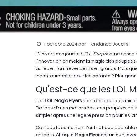
1 octobre 2024
par
Tendance Jouets
L'univers des jouets
L.O.L. Surprise!
ne cesse d
l’innovation en mêlant la magie des poupées 
au jeu et font rêver petits et grands. Mais 
incontournables pour les enfants ? Plongeon
Qu'est-ce que les LOL M
Les
LOL Magic Flyers
sont des poupées miniatu
Dotées d’ailes motorisées, ces poupées peuv
simple : après une légère pression pour les la
Ces jouets combinent l’esthétique adorable
enfants. Chaque
Magic Flyer
est unique, avec