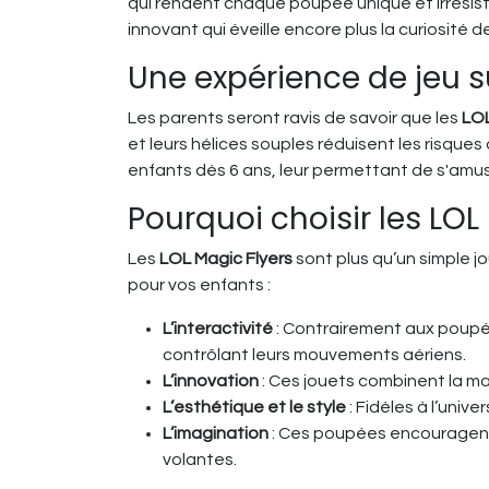
qui rendent chaque poupée unique et irrésist
innovant qui éveille encore plus la curiosité d
Une expérience de jeu 
Les parents seront ravis de savoir que les
LOL
et leurs hélices souples réduisent les risques
enfants dès 6 ans, leur permettant de s'amus
Pourquoi choisir les LOL
Les
LOL Magic Flyers
sont plus qu’un simple j
pour vos enfants :
L’interactivité
: Contrairement aux poupé
contrôlant leurs mouvements aériens.
L’innovation
: Ces jouets combinent la m
L’esthétique et le style
: Fidèles à l’unive
L’imagination
: Ces poupées encouragent l
volantes.