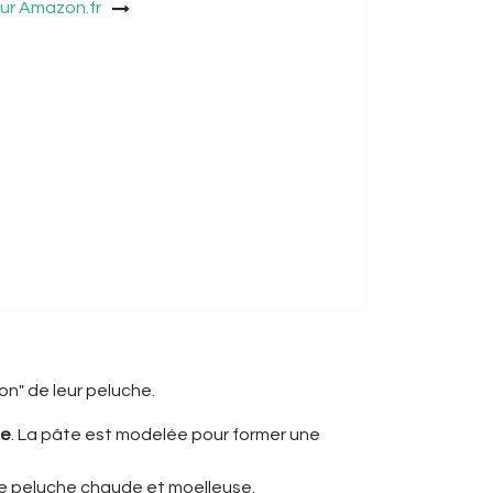
ur Amazon.fr
on" de leur peluche.
ie
. La pâte est modelée pour former une
une peluche chaude et moelleuse.