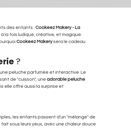
its des enfants :
Cookeez Makery - La
 la fois ludique, créative, et magique.
pourquoi
Cookeez Makery
sera le cadeau
erie
?
 une peluche parfumée et interactive. Le
sant de "cuisson", une
adorable peluche
lle offre aussi la surprise et
imples, les enfants passent d'un "mélange" de
fait sous leurs yeux, avec une chaleur douce