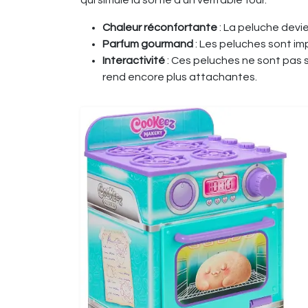
qui simule la sortie d’un véritable four.
Chaleur réconfortante
: La peluche devie
Parfum gourmand
: Les peluches sont im
Interactivité
: Ces peluches ne sont pas s
rend encore plus attachantes.