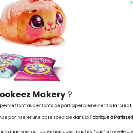
S
ookeez Makery
?
 permettant aux enfants de participer pleinement à la "créati
ce par insérer une pâte spéciale dans la
Fabrique à Pâtisser
ns la machine, qui, après quelques minutes, "cuit" et révèle 