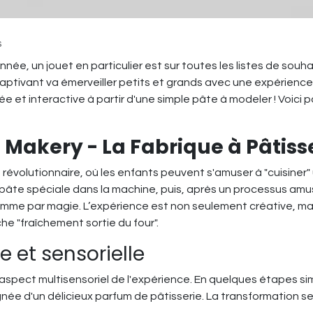
s
ée, un jouet en particulier est sur toutes les listes de souha
ptivant va émerveiller petits et grands avec une expérience à
 et interactive à partir d'une simple pâte à modeler ! Voici 
Makery - La Fabrique à Pâtiss
révolutionnaire, où les enfants peuvent s'amuser à "cuisiner"
 pâte spéciale dans la machine, puis, après un processus amu
me par magie. L’expérience est non seulement créative, mais e
he "fraîchement sortie du four".
 et sensorielle
 l'aspect multisensoriel de l'expérience. En quelques étapes s
e d'un délicieux parfum de pâtisserie. La transformation se 