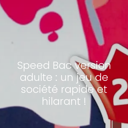
Speed Bac version
adulte : un jeu de
société rapide et
hilarant !