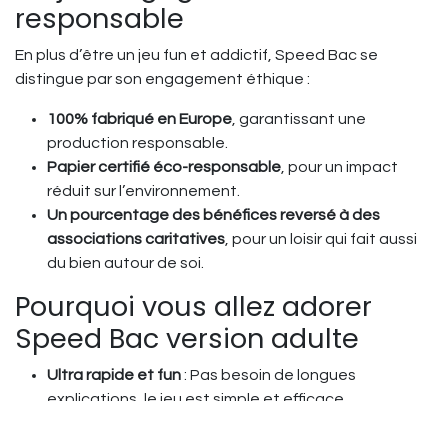
responsable
En plus d’être un jeu fun et addictif, Speed Bac se
distingue par son engagement éthique :
100% fabriqué en Europe
, garantissant une
production responsable.
Papier certifié éco-responsable
, pour un impact
réduit sur l’environnement.
Un pourcentage des bénéfices reversé à des
associations caritatives
, pour un loisir qui fait aussi
du bien autour de soi.
Pourquoi vous allez adorer
Speed Bac version adulte
Ultra rapide et fun
: Pas besoin de longues
explications, le jeu est simple et efficace.
Des thèmes hilarants
: De quoi mettre tout le monde
à contribution et dévoiler des pépites