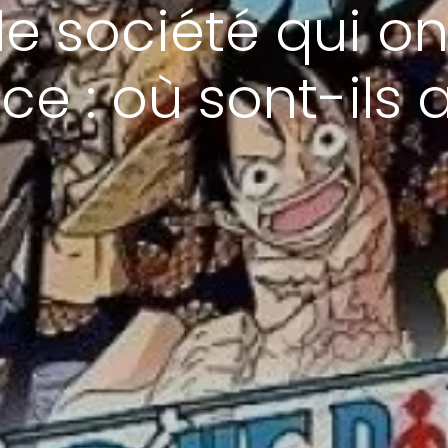
de société qui 
e : où sont-ils 