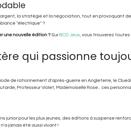
modable
'argent, la stratégie et la négociation, tout en provoquant d
biance "électrique" ?
r une nouvelle édition ?
Sur
BCD Jeux
, vous trouverez toutes
tère qui passionne toujo
iode de rationnement d'après-guerre en Angleterre, le Cluedo
outarde, Professeur Violet, Mademoiselle Rose... ces personn
ons junior pour les plus jeunes, des éditions à suspense ren
'a jamais été aussi vivant !