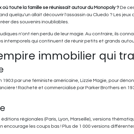
ù toute la famille se réunissait autour du Monopoly ?
De ces
nd quelqu'un allait découvrir l'assassin au Cluedo ? Les jeux
réer des souvenirs inoubliables.
 ludiques n'ont rien perdu de leur magie. Au contraire, ils con
 intemporels qui continuent de réunir petits et grands autou
'empire immobilier qui tr
e
1903 par une féministe américaine, Lizzie Magie, pour dénonce
ancière ! Racheté et commercialisé par Parker Brothers en 1935,
te
ditions régionales (Paris, Lyon, Marseille), versions thématiq
n encourage les coups bas ! Plus de 1 000 versions différentes