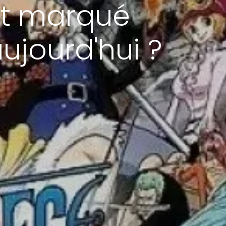
ont marqué
aujourd'hui ?