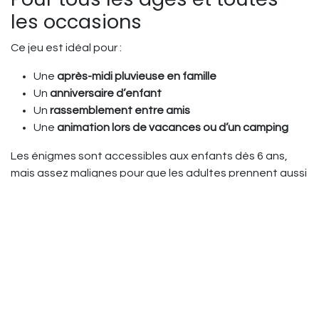
les occasions
Ce jeu est idéal pour :
Une
après-midi pluvieuse en famille
Un
anniversaire d’enfant
Un
rassemblement entre amis
Une
animation lors de vacances ou d’un camping
Les énigmes sont accessibles aux enfants dès 6 ans,
mais assez malignes pour que les adultes prennent aussi
plaisir à jouer. En équipe ou en solo, chacun peut
contribuer à sa façon à la résolution des indices.
Une expérience complète et
immersive
Le jeu ne se contente pas de proposer des énigmes : il
raconte une
véritable aventure
. Chaque planche mène