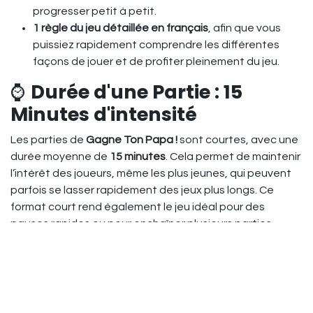
progresser petit à petit.
1 règle du jeu détaillée en français
, afin que vous
puissiez rapidement comprendre les différentes
façons de jouer et de profiter pleinement du jeu.
⌚
Durée d'une Partie : 15
Minutes d'intensité
Les parties de
Gagne Ton Papa !
sont courtes, avec une
durée moyenne de
15 minutes
. Cela permet de maintenir
l’intérêt des joueurs, même les plus jeunes, qui peuvent
parfois se lasser rapidement des jeux plus longs. Ce
format court rend également le jeu idéal pour des
pauses rapides ou pour enchaîner plusieurs parties
consécutives.
Pourquoi Gagne Ton Papa
est-il un Jeu Indispensable ?