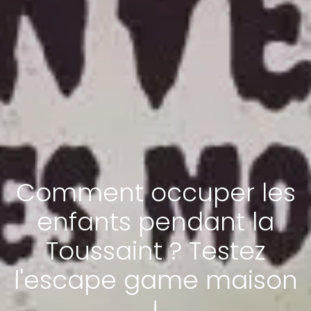
Comment occuper les
enfants pendant la
Toussaint ? Testez
l'escape game maison
!