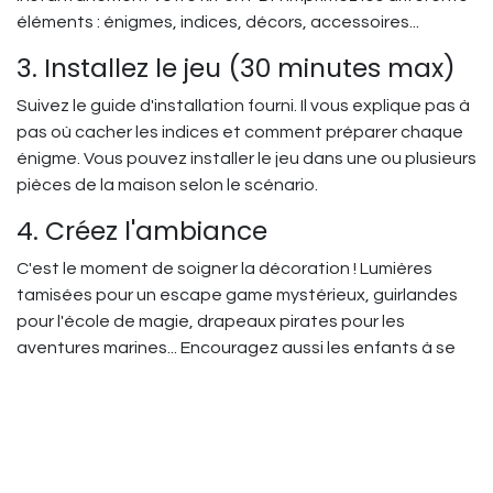
éléments : énigmes, indices, décors, accessoires...
3. Installez le jeu (30 minutes max)
Suivez le guide d'installation fourni. Il vous explique pas à
pas où cacher les indices et comment préparer chaque
énigme. Vous pouvez installer le jeu dans une ou plusieurs
pièces de la maison selon le scénario.
4. Créez l'ambiance
C'est le moment de soigner la décoration ! Lumières
tamisées pour un escape game mystérieux, guirlandes
pour l'école de magie, drapeaux pirates pour les
aventures marines... Encouragez aussi les enfants à se
déguiser pour une immersion totale.
5. Lancez l'aventure !
Démarrez la vidéo d'introduction, lancez le chronomètre
et la musique d'ambiance. Vous voilà parti pour 60