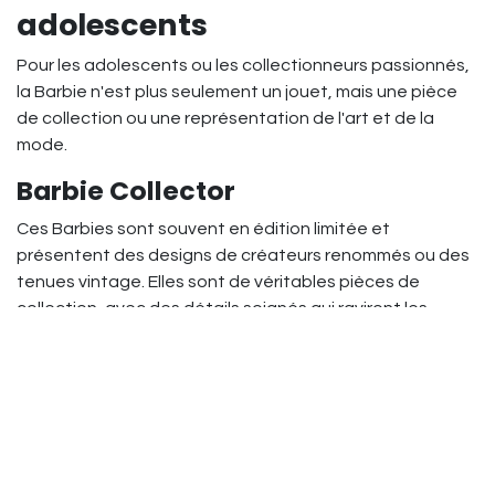
adolescents
Pour les adolescents ou les collectionneurs passionnés,
la Barbie n'est plus seulement un jouet, mais une pièce
de collection ou une représentation de l'art et de la
mode.
Barbie Collector
Ces Barbies sont souvent en édition limitée et
présentent des designs de créateurs renommés ou des
tenues vintage. Elles sont de véritables pièces de
collection, avec des détails soignés qui raviront les
amateurs de mode et les collectionneurs.
Barbie et la pop culture
Pour les fans de films, séries ou icônes de la musique, il
existe des Barbies représentant des personnages
célèbres. Des collaborations avec des franchises