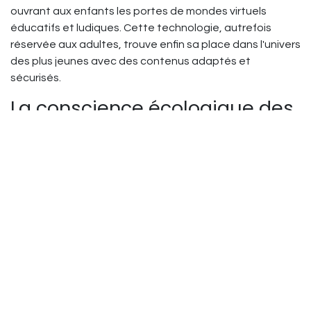
ouvrant aux enfants les portes de mondes virtuels
éducatifs et ludiques. Cette technologie, autrefois
réservée aux adultes, trouve enfin sa place dans l'univers
des plus jeunes avec des contenus adaptés et
sécurisés.
La conscience écologique des
petits consommateurs
Phénomène nouveau et encourageant : les enfants de
2025 sont sensibles aux enjeux environnementaux. Ils
recherchent de plus en plus des jouets fabriqués avec
des matériaux durables et respectueux de
l'environnement. Cette nouvelle exigence pousse les
fabricants à repenser leurs gammes et à proposer des
alternatives éco-responsables sans sacrifier le plaisir de
jeu.
Nos conseils pour faire le bon