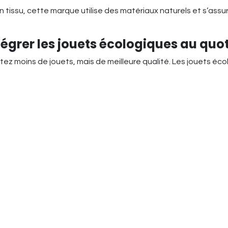
en tissu, cette marque utilise des matériaux naturels et s’as
tégrer les jouets écologiques au quo
tez moins de jouets, mais de meilleure qualité. Les jouets éco
 sembler surprenant, acheter des jouets écologiques d’occas
e carbone.
 "ouverts" comme les blocs de construction ou les poupées sim
n fait des objets plus durables dans le temps.
 pour la planète
ement un geste pour la planète, c’est aussi un investissement
xiques et produits de manière éthique, vous faites un choix à 
ntenant une conscience écologique, tout en leur offrant des