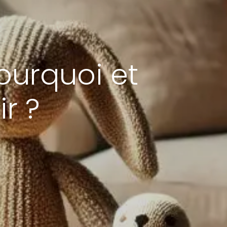
ourquoi et
r ?