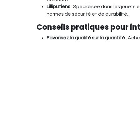
Lilliputiens
: Spécialisée dans les jouets 
normes de sécurité et de durabilité.
Conseils pratiques pour in
Favorisez la qualité sur la quantité
: Ache
investissement à long terme.
Achetez d'occasion
: Même si cela peut
leur cycle de vie et de réduire l'empreint
Privilégiez les jouets ouverts
: Les jouets
utilisés de différentes manières, ce qui e
Pas seulement un geste
Choisir des jouets écologiques n’est pas seul
En optant pour des matériaux naturels, non to
vous aidez les plus jeunes à adopter dès mai
et ludique.
in
Guide d'achats