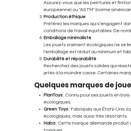
Assurez-vous que les peintures et finitio
européenne) ou "ASTM" (norme américaine
Production éthique
Préférez les marques qui s'engagent dan
conditions de travail équitables. De nom
Emballage minimaliste
Les jouets vraiment écologiques ne se lim
l’emballage est réduit au minimum et fabr
Durabilité et réparabilité
Recherchez des jouets solides qui résiste
jetés à la moindre casse. Certaines mar
Quelques marques de joue
PlanToys
: Connu pour ses jouets en bois
écologiques.
Green Toys
: Fabriqués aux États-Unis à 
écologiques, mais aussi très résistants.
Haba
: Cette marque allemande produit d
toxiques.