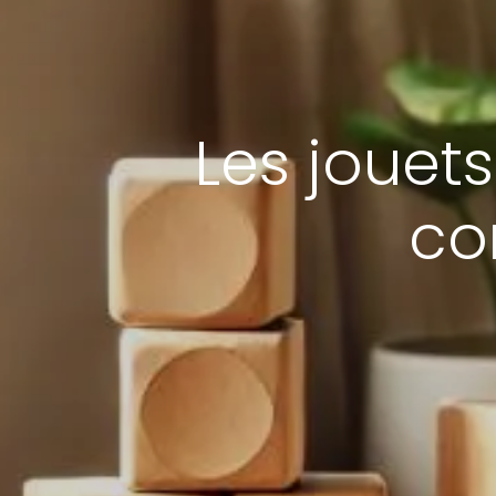
Les jouet
co