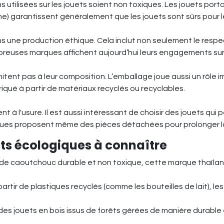
ns utilisées sur les jouets soient non toxiques. Les jouets po
) garantissent généralement que les jouets sont sûrs pour l
s une production éthique. Cela inclut non seulement le respe
breuses marques affichent aujourd’hui leurs engagements sur 
itent pas à leur composition. L’emballage joue aussi un rôle i
iqué à partir de matériaux recyclés ou recyclables.
nt à l'usure. Il est aussi intéressant de choisir des jouets qu
ques proposent même des pièces détachées pour prolonger la 
ts écologiques à connaître
 de caoutchouc durable et non toxique, cette marque thaïland
partir de plastiques recyclés (comme les bouteilles de lait), 
es jouets en bois issus de forêts gérées de manière durable e