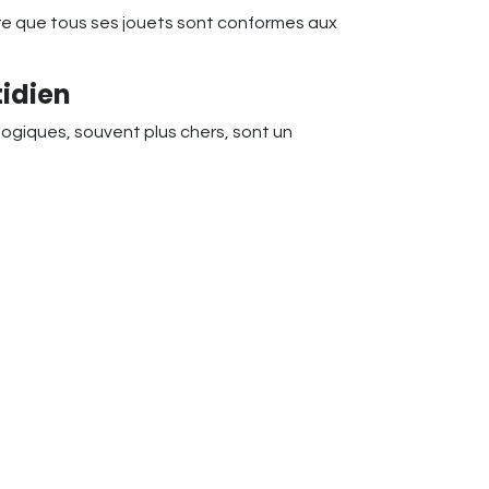
sure que tous ses jouets sont conformes aux
tidien
logiques, souvent plus chers, sont un
ion est une excellente manière de prolonger
ples stimulent l’imagination et peuvent être
 dans la santé et le bien-être des enfants.
la fois responsable et durable. En parallèle,
 jouets qui favorisent un développement sain