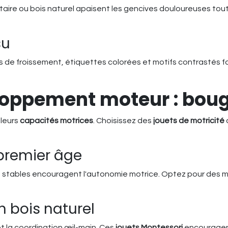
taire ou bois naturel apaisent les gencives douloureuses tout
su
 de froissement, étiquettes colorées et motifs contrastés favo
loppement moteur : boug
 leurs
capacités motrices
. Choisissez des
jouets de motricité
 premier âge
 stables encouragent l'autonomie motrice. Optez pour des mo
n bois naturel
t la coordination œil-main. Ces
jouets Montessori
encouragent 