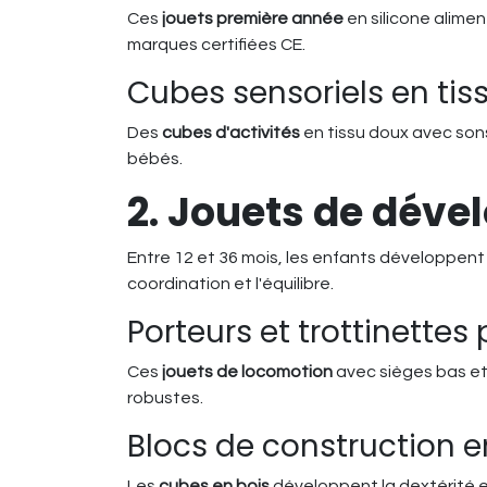
Ces
jouets première année
en silicone alimen
marques certifiées CE.
Cubes sensoriels en tis
Des
cubes d'activités
en tissu doux avec sons
bébés.
2. Jouets de déve
Entre 12 et 36 mois, les enfants développent
coordination et l'équilibre.
Porteurs et trottinettes
Ces
jouets de locomotion
avec sièges bas et
robustes.
Blocs de construction e
Les
cubes en bois
développent la dextérité e