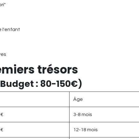
ri"
e l'enfant
ves
emiers trésors
(Budget : 80-150€)
Âge
5€
3-8 mois
5€
12-18 mois