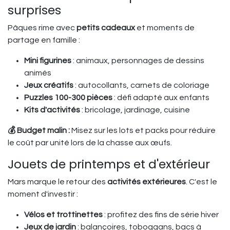
surprises
Pâques rime avec
petits cadeaux
et moments de
partage en famille :
Mini figurines
: animaux, personnages de dessins
animés
Jeux créatifs
: autocollants, carnets de coloriage
Puzzles 100-300 pièces
: défi adapté aux enfants
Kits d'activités
: bricolage, jardinage, cuisine
💰 Budget malin :
Misez sur les lots et packs pour réduire
le coût par unité lors de la chasse aux œufs.
Jouets de printemps et d'extérieur
Mars marque le retour des
activités extérieures
. C'est le
moment d'investir :
Vélos et trottinettes
: profitez des fins de série hiver
Jeux de jardin
: balançoires, toboggans, bacs à