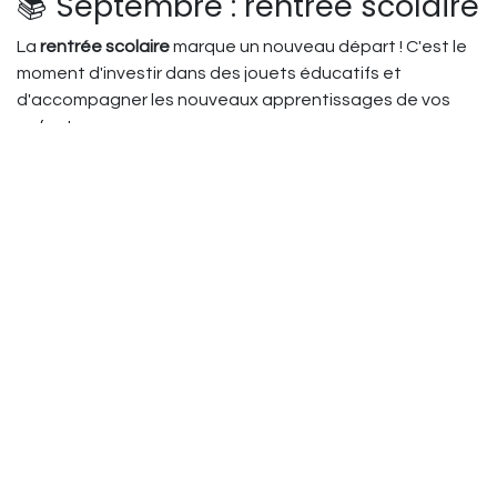
📚 Septembre : rentrée scolaire
La
rentrée scolaire
marque un nouveau départ ! C'est le
moment d'investir dans des jouets éducatifs et
d'accompagner les nouveaux apprentissages de vos
enfants.
Motivation scolaire : jouets qui
donnent envie d'apprendre
Transformez l'apprentissage en plaisir avec des
jouets
éducatifs motivants
:
Jeux mathématiques
: calcul mental, géométrie
ludique
Langues étrangères
: jeux anglais, applications
éducatives
Sciences expérimentales
: microscopes, kits chimie
adaptés
Histoire-géographie
: puzzles cartes, jeux