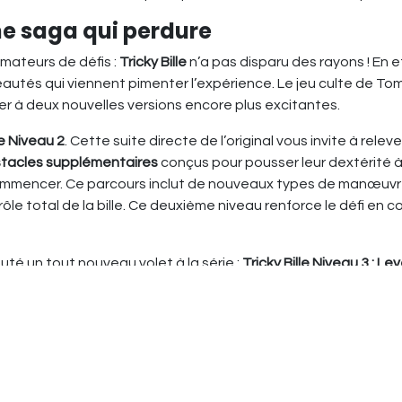
Une saga qui perdure
amateurs de défis :
Tricky Bille
n’a pas disparu des rayons ! En ef
tés qui viennent pimenter l’expérience. Le jeu culte de Tomy
r à deux nouvelles versions encore plus excitantes.
le Niveau 2
. Cette suite directe de l’original vous invite à relev
stacles supplémentaires
conçus pour pousser leur dextérité à
ommencer. Ce parcours inclut de nouveaux types de manœuvres :
rôle total de la bille. Ce deuxième niveau renforce le défi 
té un tout nouveau volet à la série :
Tricky Bille Niveau 3 : Le
is, il ne s'agit pas seulement de faire rouler la bille d’un poin
éralement la gravité. Vous devrez faire preuve de précision et d
les plus intéressants de
Level Up
est qu’il peut se
combiner ave
 pour former le
défi ultime
pour les amateurs de parcours d’adr
èle à l’esprit du jeu original tout en ajoutant de nouveaux élé