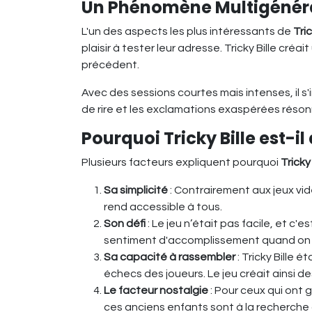
Un Phénomène Multigénér
L'un des aspects les plus intéressants de
Tric
plaisir à tester leur adresse. Tricky Bille cr
précédent.
Avec des sessions courtes mais intenses, il s
de rire et les exclamations exaspérées réson
Pourquoi Tricky Bille est-i
Plusieurs facteurs expliquent pourquoi
Tricky 
Sa simplicité
: Contrairement aux jeux vid
rend accessible à tous.
Son défi
: Le jeu n’était pas facile, et c'e
sentiment d'accomplissement quand on pa
Sa capacité à rassembler
: Tricky Bille
échecs des joueurs. Le jeu créait ainsi 
Le facteur nostalgie
: Pour ceux qui ont 
ces anciens enfants sont à la recherche 