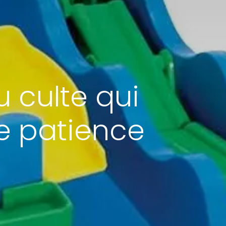
u culte qui
re patience