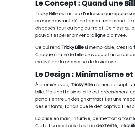
Le Concept : Quand une Bil
Tricky Bille est un jeu d’adresse qui repose su
en manœuvrant délicatement une manette rotati
disposés tout au long du trajet. Ce n'est q
pouvait espérer arriver à la ligne d'arrivée.
Ce qui rend
Tricky Bille
si mémorable, c'est la
Chaque chute de bille provoquait un cri de dé
motivé par la promesse de la victoire.
Le Design : Minimalisme et 
À première vue,
Tricky Bille
n’a rien de sophis
bille. Mais cette simplicité est précisément ce
parfait entre un design attractif et une méca
des enfants, tandis que le défi captivait l’espr
La prise en main, intuitive, permettait à tout
C’était un véritable test de
dextérité
, d’
équil