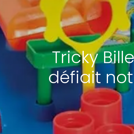
Tricky Bil
défiait no