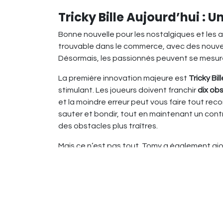
Tricky Bille Aujourd’hui : 
Bonne nouvelle pour les nostalgiques et les 
trouvable dans le commerce, avec des nouveau
Désormais, les passionnés peuvent se mesure
La première innovation majeure est
Tricky Bil
stimulant. Les joueurs doivent franchir
dix ob
et la moindre erreur peut vous faire tout rec
sauter et bondir, tout en maintenant un cont
des obstacles plus traîtres.
Mais ce n’est pas tout. Tomy a également ajou
propose une expérience à la verticale. Cette fo
travers un labyrinthe d’obstacles défiant litt
ce parcours plus complexe. L'un des aspects 
un labyrinthe géant, fusionnant les trois jeux
Le contenu de ces nouvelles éditions reste fid