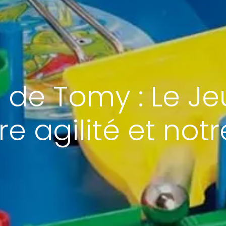
le de Tomy : Le Je
tre agilité et not