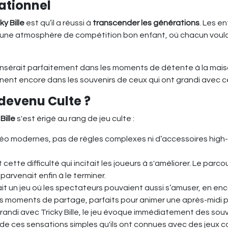
ationnel
ky Bille
est qu’il a réussi à
transcender les générations
. Les e
éait une atmosphère de compétition bon enfant, où chacun voulai
'insérait parfaitement dans les moments de détente à la maison
nent encore dans les souvenirs de ceux qui ont grandi avec ce
l devenu Culte ?
Bille
s'est érigé au rang de jeu culte :
éo modernes, pas de règles complexes ni d’accessoires high-te
st cette difficulté qui incitait les joueurs à s'améliorer. Le par
rvenait enfin à le terminer.
 était un jeu où les spectateurs pouvaient aussi s’amuser, en
des moments de partage, parfaits pour animer une après-midi p
grandi avec Tricky Bille, le jeu évoque immédiatement des so
de ces sensations simples qu'ils ont connues avec des jeux c