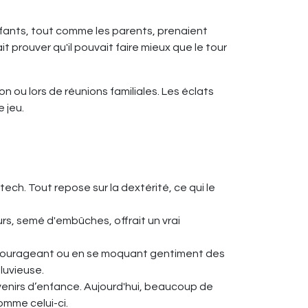
nfants, tout comme les parents, prenaient
t prouver qu'il pouvait faire mieux que le tour
 ou lors de réunions familiales. Les éclats
 jeu.
ch. Tout repose sur la dextérité, ce qui le
cours, semé d'embûches, offrait un vrai
 encourageant ou en se moquant gentiment des
luvieuse.
uvenirs d’enfance. Aujourd'hui, beaucoup de
omme celui-ci.