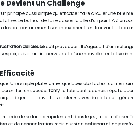
le Devient un Challenge
r un principe aussi simple qu'efficace : faire circuler une bill
ve. Le but est de faire passer la bille d’un point A à un poin
u'en dosant parfaitement son mouvement, en trouvant le bon a
frustration délicieuse
qu'il provoquait. Il s’agissait d’un mél
sespoir, suivi d’un rire nerveux et d’une nouvelle tentative im
Efficacité
tiqué. Une simple plateforme, quelques obstacles rudimentair
 qui en fait un succès.
Tomy
, le fabricant japonais réputé pour
nique de jeu addictive. Les couleurs vives du plateau – généra
it.
 le monde de se lancer rapidement dans le jeu, mais maîtriser T
ibre
et de
concentration
, mais aussi de
patience
et de
persé