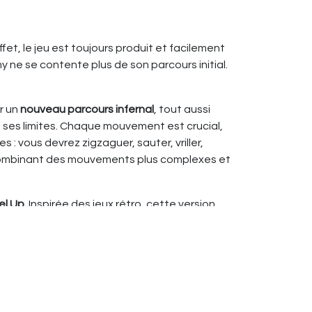
fet, le jeu est toujours produit et facilement
 ne se contente plus de son parcours initial.
er un
nouveau parcours infernal
, tout aussi
 ses limites. Chaque mouvement est crucial,
 vous devrez zigzaguer, sauter, vriller,
en combinant des mouvements plus complexes et
vel Up
. Inspirée des jeux rétro, cette version
t à un autre, mais de la
guider vers le haut
, à
'anticipation pour faire monter la bille dans
c Tricky Bille 1 et 2
. Vous pouvez ainsi créer
esse.
ments pour renouveler le plaisir : un plateau,