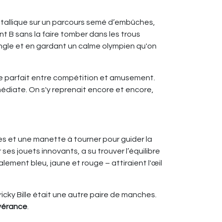
e métallique sur un parcours semé d’embûches,
t B sans la faire tomber dans les trous
ngle et en gardant un calme olympien qu'on
ange parfait entre compétition et amusement.
médiate. On s'y reprenait encore et encore,
es et une manette à tourner pour guider la
 ses jouets innovants, a su trouver l’équilibre
lement bleu, jaune et rouge – attiraient l'œil
ricky Bille était une autre paire de manches.
vérance
.