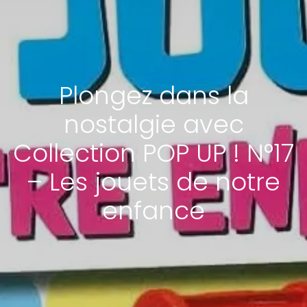
Plongez dans la
nostalgie avec
Collection POP UP ! N°17
– Les jouets de notre
enfance