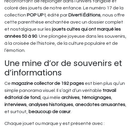
réconfortant de replonger dans l’univers tangible et
coloré des jouets de notre enfance. Le numéro 17 de la
collection
POP UP !
, édité par
Diverti Éditions
, nous offre
cette parenthèse enchantée avec un dossier complet
et nostalgique sur les
jouets cultes qui ont marqué les
années 50 à 90
. Une plongée joyeuse dans les souvenirs,
à la croisée de l’histoire, de la culture populaire et de
l’émotion.
Une mine d’or de souvenirs et
d’informations
Ce
magazine collector de 192 pages
est bien plus qu’un
simple panorama visuel. Il s’agit d’un véritable
travail
éditorial de fond
, qui mêle
archives
,
témoignages
,
interviews
,
analyses historiques
,
anecdotes amusantes
,
et surtout,
beaucoup de cœur
.
Chaque jouet ou marque y est présenté avec :