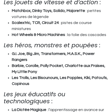
Les jouets de vitesse et d’action
:
Matchbox, Dinky Toys, Solido, Majorette
: petites
voitures de légende
Scalextric, TCR, Circuit 24
: pistes de course
miniatures
Hot Wheels & Micro Machines
: la folie des cascades
Les héros, monstres et poupées
:
G.I. Joe, Big Jim, Transformers, M.A.S.K., Power
Rangers
Barbie, Corolle, Polly Pocket, Charlotte aux Fraises,
My Little Pony
Les Trolls, Les Bisounours, Les Popples, Kiki, Patoufs,
Copinous
Les jeux éducatifs ou
technologiques
:
La Dictée Magique
: l’apprentissage en avance sur