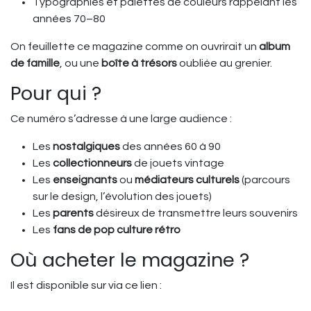
Typographies et palettes de couleurs rappelant les
années 70–80
On feuillette ce magazine comme on ouvrirait un
album
de famille
, ou une
boîte à trésors
oubliée au grenier.
Pour qui ?
Ce numéro s’adresse à une large audience :
Les
nostalgiques
des années 60 à 90
Les
collectionneurs
de jouets vintage
Les
enseignants
ou
médiateurs culturels
(parcours
sur le design, l’évolution des jouets)
Les
parents
désireux de transmettre leurs souvenirs
Les
fans de pop culture rétro
Où acheter le magazine ?
Il est disponible sur via ce lien :