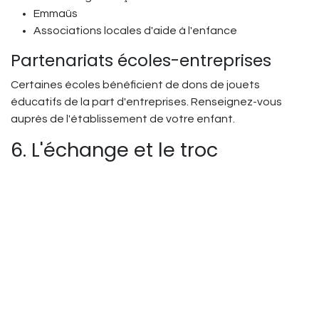
Emmaüs
Associations locales d'aide à l'enfance
Partenariats écoles-entreprises
Certaines écoles bénéficient de dons de jouets
éducatifs de la part d'entreprises. Renseignez-vous
auprès de l'établissement de votre enfant.
6. L'échange et le troc
Groupes d'échange entre parents
Les réseaux sociaux regorgent de groupes dédiés à
l'échange de jouets entre parents.
Plateformes populaires :
Groupes Facebook locaux "Troc jouets"
Applications comme MyTroc
Sites spécialisés dans l'échange