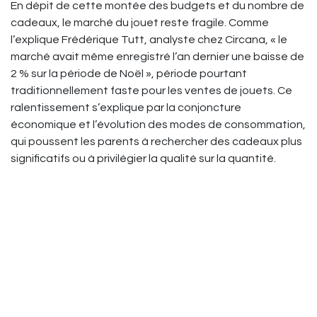
En dépit de cette montée des budgets et du nombre de
cadeaux, le marché du jouet reste fragile. Comme
l’explique Frédérique Tutt, analyste chez Circana, « le
marché avait même enregistré l’an dernier une baisse de
2 % sur la période de Noël », période pourtant
traditionnellement faste pour les ventes de jouets. Ce
ralentissement s’explique par la conjoncture
économique et l’évolution des modes de consommation,
qui poussent les parents à rechercher des cadeaux plus
significatifs ou à privilégier la qualité sur la quantité.
En conclusion, Noël 2024 s’annonce comme une période
clé pour les acteurs du jouet, à la croisée des chemins
entre une demande en hausse et des parents soucieux
de retrouver un équilibre entre la magie de Noël et une
consommation raisonnée. Pour autant, la tendance est
à l'optimisme, portée par les Jeux olympiques à venir et
un marché en quête de renouveau.